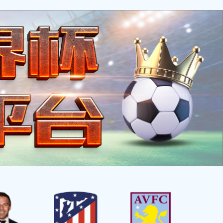
资讯
o(中国) App 全面升级
与智能预测于一体，天博tianbo(中国)式的掌上体
互动社区
智能预测
Google Play 获取