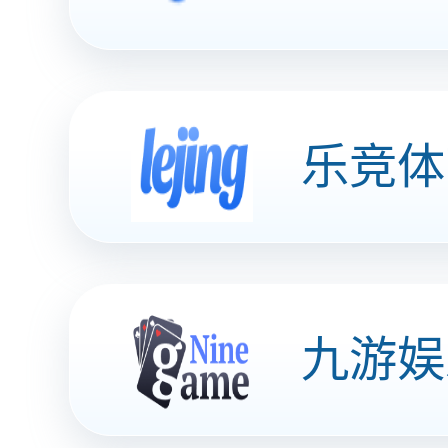
推荐网站
爱游戏·体育
开云Kaiyun下载
乐动网站
爱游戏平台
MK体育(国际)官方网站
bsports网页版登录入口下载
App下载
关于我们
隐私政策
合作条款
网站地图