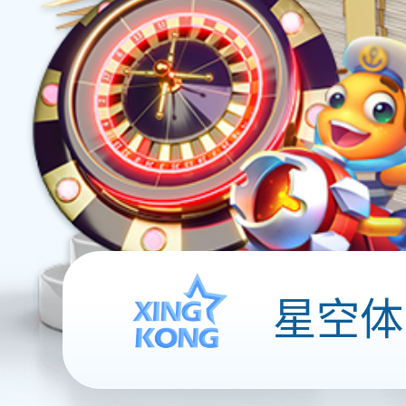
v6.1.3
发布于 2025年6月30日
性能更新说明：
数据刷新逻辑优化，操作体验更流畅。
赛事搜索关键词支持高亮显示。
修复低速网络下页面提示样式异常。
v6.0.0
发布于 2025年3月8日
重点改版内容如下：
首页结构重构，焦点信息展示更清晰。
支持赛事提醒功能，开启后可接收推送。
整体性能提升，首次打开速度显著优化。