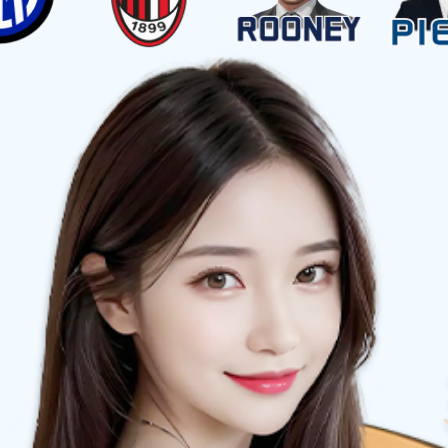
tianbo(中国) App · 历史更
查看各版本新增与优化内容，持续完善使用体验