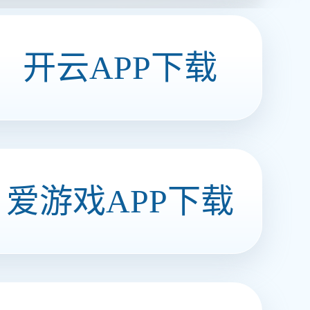
保用户操作安全无忧。
行为审计系统