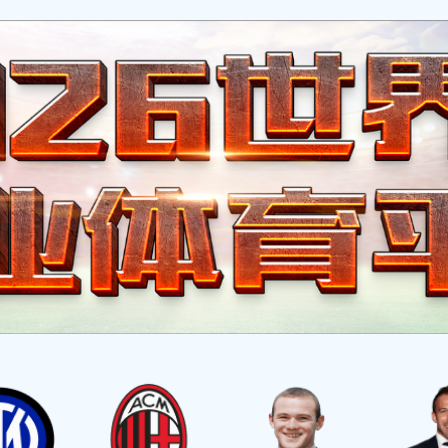
下载App
公司简介
体育
天博tianb
集赛事追踪、社群交流
验不容错过。
实时比分
App Store 下载