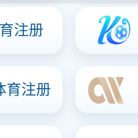
多维安全矩阵
(中国)平台，每一次数据传输与交互都受到分层安全机制保护，确
隐私隔离机制
数据分层备份