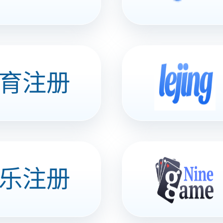
联系我们
support@coolmath4.com
集
远